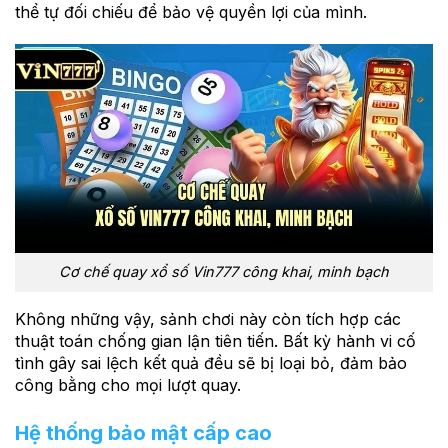
thể tự đối chiếu để bảo vệ quyền lợi của mình.
Cơ chế quay xổ số Vin777 công khai, minh bạch
Không những vậy, sảnh chơi này còn tích hợp các
thuật toán chống gian lận tiên tiến. Bất kỳ hành vi cố
tình gây sai lệch kết quả đều sẽ bị loại bỏ, đảm bảo
công bằng cho mọi lượt quay.
Hệ thống bảo mật cấp cao