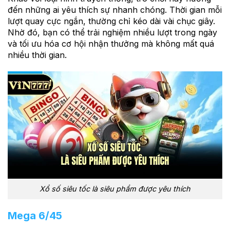
đến những ai yêu thích sự nhanh chóng. Thời gian mỗi
lượt quay cực ngắn, thường chỉ kéo dài vài chục giây.
Nhờ đó, bạn có thể trải nghiệm nhiều lượt trong ngày
và tối ưu hóa cơ hội nhận thưởng mà không mất quá
nhiều thời gian.
Xổ số siêu tốc là siêu phẩm được yêu thích
Mega 6/45